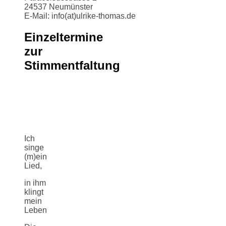
24537 Neumünster
E-Mail: info(at)ulrike-thomas.de
Einzeltermine
zur
Stimmentfaltung
Ich
singe
(m)ein
Lied,
in ihm
klingt
mein
Leben